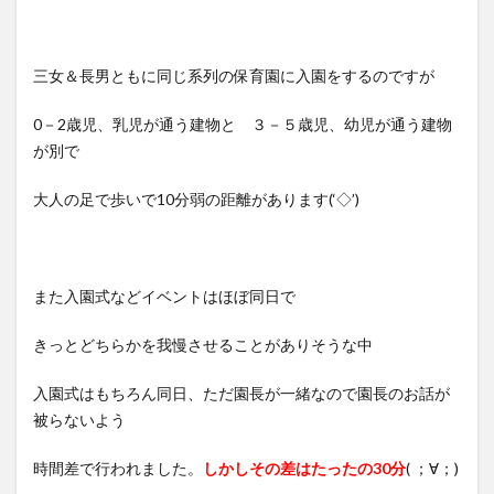
三女＆長男ともに同じ系列の保育園に入園をするのですが
0－2歳児、乳児が通う建物と ３－５歳児、幼児が通う建物
が別で
大人の足で歩いで10分弱の距離があります(‘◇’)ゞ
また入園式などイベントはほぼ同日で
きっとどちらかを我慢させることがありそうな中
入園式はもちろん同日、ただ園長が一緒なので園長のお話が
被らないよう
時間差で行われました。
しかしその差はたったの
30
分
( ；∀；)