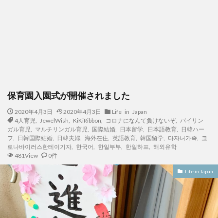
保育園入園式が開催されました
2020年4月3日
2020年4月3日
Life in Japan
4人育児
,
JewelWish
,
KiKiRibbon
,
コロナになんて負けないぞ
,
バイリン
ガル育児
,
マルチリンガル育児
,
国際結婚
,
日本留学
,
日本語教育
,
日韓ハー
フ
,
日韓国際結婚
,
日韓夫婦
,
海外在住
,
英語教育
,
韓国留学
,
다자녀가족
,
코
로나바이러스한테이기자
,
한국어
,
한일부부
,
한일하프
,
해외유학
481View
0件
Life in Japan