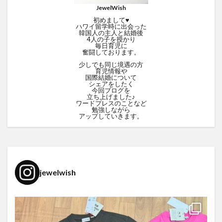
JewelWish
初めまして♥
ハワイ留学時に出会った
韓国人の主人と結婚後
4人の子を授かり
毎日育児に
奮闘しております。
少しでも同じ境遇の方
育児情報や
国際結婚について
シェアをしたく
今回ブログを
立ち上げました♪
ワードプレスのことなど
勉強しながら
アップしていきます。
jewelwish