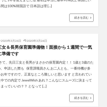
間は100%韓国語で 日本語は理 […]
続きを読む
2020年3月26日
2020年3月26日
三女＆長男保育園準備物！面接から１週間で一気
に準備です
さて、先日三女と長男がまさかの保育園内定！！ 1歳と3歳のた
め、申請した際も 保育課職員さん お二人とも、一番待機が多
いお年ですので、正直なところ難しいと思います と言われてい
た中での内定で JewelWish あれ？こんなにスムーズに決まって
しまっていいの？？ となって […]
続きを読む