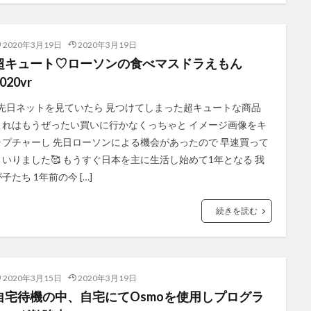
2020年3月19日
2020年3月19日
超キュート♡ローソンの食べマスドラえもん
020vr
先日ネットを見ていたら 見つけてしまった超キュートな商品
これはもうぜったい買いに行かなくっちゃと イメージ画像をキ
ャプチャーし 先日ローソンによる機会があったので 早速買って
まいりました🥰 もうすぐ日本を主に生活し始めて1年となる 我
子たち 1年前の今 […]
続きを読む
2020年3月15日
2020年3月19日
自宅待機の中、自宅にてOsmoを使用しプログラ