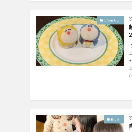
Life in Japan
2
が
English