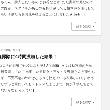
もちろん、購入したいものは お花など🌼 ただ実家の庭なので
母の好み、スタイルがあるのもあり 余ってる植木鉢を使わせて
もらい子供たちをお花を植えることにしました★ &nb […]
続きを読む
2020年3月21日
庭掃除に4時間没頭した結果！
コロナの影響で休校になり早3週間弱🏫 次女は幼稚園のため、
平日登園していて 自宅にいる長女・三女・長男 ほとんど家から
出ず、不要不急の外出はなるべく控えている次第なのですが や
はりずっと家にいてもストレスたまるよね… 何か子供たちとで
ないかなと 考えてい […]
続きを読む