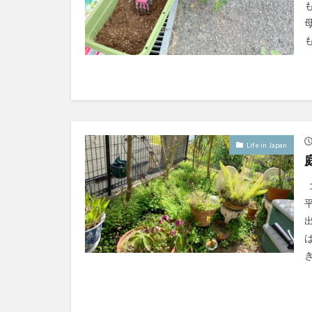
Life in Japan
き