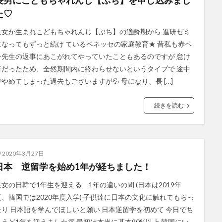
長男にこどもちゃれんじ【ぷち】を申し込みまし
た♡
長女が生まれこどもちゃれんじ【ぷち】の適齢期から 進研ゼミ
になってもずっと続け ているベネッセの家庭教育★ 昔私も赤ペ
ン先生の返事にあこがれてやっていたこともあるのですが 怠け
者だったため、全然期間内に終わらせないというタイプで 途中
でやめてしまった過去もございますが💦 母になり、長 […]
続きを読む
2020年3月27日
日本 逆留学を始め1年が経ちました！
長女の日韓で1年生を迎える 1年の違いの間 (日本は2019年
度、韓国では2020年度入学) 子供達に日本の文化に触れてもらっ
たり 日本語を学んでほしいと願い 日本逆留学を初めて 今日でち
ょうど1年を迎えました👏 最初は本当に基本90%以上 韓国にい