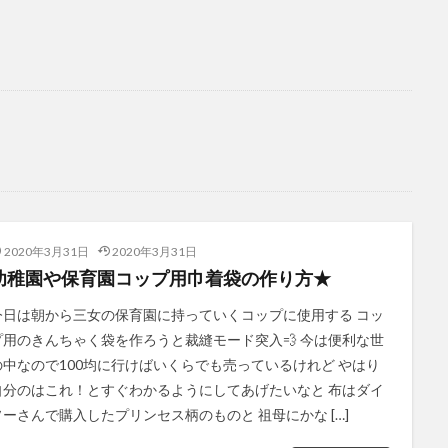
2020年3月31日
2020年3月31日
幼稚園や保育園コップ用巾着袋の作り方★
今日は朝から三女の保育園に持っていくコップに使用する コッ
プ用のきんちゃく袋を作ろうと裁縫モード突入💨 今は便利な世
の中なので100均に行けばいくらでも売っているけれど やはり
自分のはこれ！とすぐわかるようにしてあげたいなと 布はダイ
ソーさんで購入したプリンセス柄のものと 祖母にかな […]