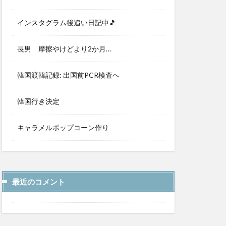
インスタグラム後追い日記中🎵
長男 摩擦やけどより2か月…
韓国渡韓記録: 出国前PCR検査へ
韓国行き決定
キャラメルポップコーン作り
最近のコメント