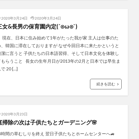
2020年3月24日
2020年3月24日
三女&長男の保育園内定(´⊙ω⊙`)
現在、日本に住み始めて1年がたった我が家 主人は仕事のた
め、韓国に滞在しておりますが なぜ今回日本に来たかというと
簡潔に言うと 子供たちの日本語習得、そして日本文化を体験し
てもらうこと 長女の生年月日が2013年の2月と日本では早生ま
で 20 […]
続きを読む
2020年3月23日
庭掃除の次は子供たちとガーデニング🌸
4時間の草むしりを終え 翌日子供たちとホームセンターへ🚙