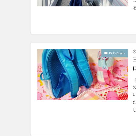
る
Kid’s Goods