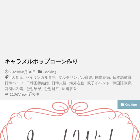
キャラメルポップコーン作り
2021年8月30日
Cooking
4人育児
,
バイリンガル育児
,
マルチリンガル育児
,
国際結婚
,
日本語教育
,
日韓ハーフ
,
日韓国際結婚
,
日韓夫婦
,
海外在住
,
親子イベント
,
韓国語教育
,
다자녀가족
,
한일부부
,
한일하프
,
해외유학
1136View
0件
Cooking