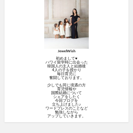
JewelWish
初めまして♥
ハワイ留学時に出会った
韓国人の主人と結婚後
4人の子を授かり
毎日育児に
奮闘しております。
少しでも同じ境遇の方
育児情報や
国際結婚について
シェアをしたく
今回ブログを
立ち上げました♪
ワードプレスのことなど
勉強しながら
アップしていきます。