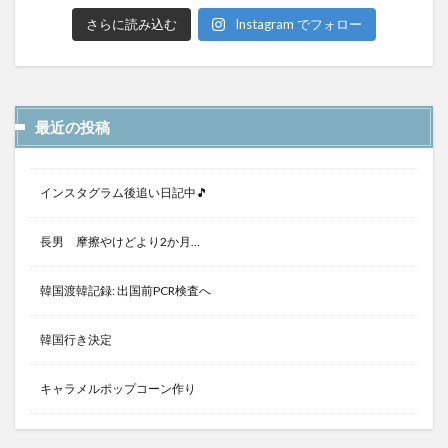
さらに読み込む
Instagram でフォロー
最近の投稿
インスタグラム後追い日記中🎵
長男 摩擦やけどより2か月…
韓国渡韓記録: 出国前PCR検査へ
韓国行き決定
キャラメルポップコーン作り