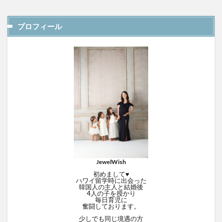
プロフィール
JewelWish
初めまして♥
ハワイ留学時に出会った
韓国人の主人と結婚後
4人の子を授かり
毎日育児に
奮闘しております。
少しでも同じ境遇の方