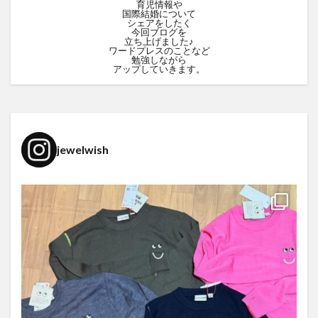
育児情報や
国際結婚について
シェアをしたく
今回ブログを
立ち上げました♪
ワードプレスのことなど
勉強しながら
アップしていきます。
jewelwish