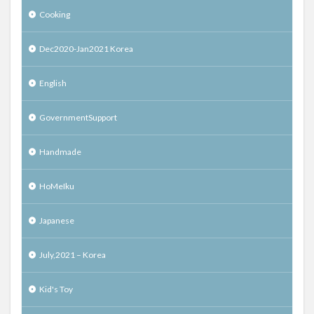
Cooking
Dec2020-Jan2021 Korea
English
GovernmentSupport
Handmade
HoMeIku
Japanese
July,2021 – Korea
Kid's Toy