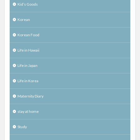
Kid’s Goods
Korean
Korean Food
Life in Hawaii
Life in Japan
Life in Korea
Maternity Diary
stay at home
Study