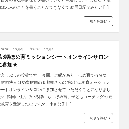
初は未来のことを書くことができなくて 結局日記？みたい […]
続きを読む
2020年10月4日
2020年10月4日
第3期ほめ育ミッションシートオンラインサロン
に参加★
お久しぶりの投稿です！ 今回、ご縁があり ほめ育で有名な 一
般財団法人 ほめ育財団の原邦雄さんの 第3期ほめ育ミッション
シートオンラインサロンに 参加させていただくことになりまし
た✨ 韓国に住んでいる際にも「ほめ育」子どもコーチングの 通
信教育を受講したのですが、小さな子 […]
続きを読む