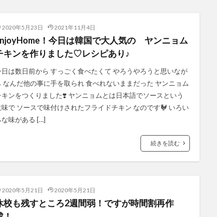
2020年5月23日
2021年11月4日
EnjoyHome！今日は韓国で大人気の ヤンニョム
チキンを作りました♡レシピあり♪
今日は数日前から すっごく食べたくて やろうやろうと思いなが
ら なんだ他の事に手を取られ 食べれないままだった ヤンニョム
チキンをつくりました❣️ ヤンニョムとは日本語でソースという
意味で ソースで味付けされたフライドチキン なのです🐓 いろい
な味がある […]
続きを読む
2020年5月21日
2020年5月21日
休校も残すところ2週間弱！ですが時間割再作
成！