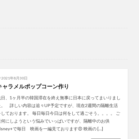
2021年8月30日
キャラメルポップコーン作り
先日、1ヶ月半の韓国滞在を終え無事に日本に戻ってまいりまし
た。 詳しい内容は追々UP予定ですが、現在2週間の隔離生活
をしております。 毎日毎日今日は何をして過ごそう。。。。 ご
飯何にしようという悩みでいっぱいですが、隔離中のお供
isney+で毎日 映画を一編見ております😍 映画の […]