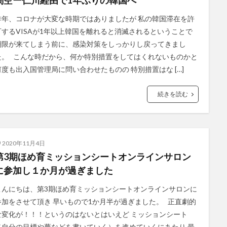
関空ー仁川経由で1年ぶりの韓国へ
昨年、コロナが大変な時期ではありましたが 私の韓国滞在を許
可するVISAが1年以上韓国を離れると消滅されるということで
期限が来てしまう前に、感染対策をしっかりし戻ってきまし
た。 こんな時だから、何か特別措置をしてはくれないものかと
何度も出入国管理局に問い合わせたものの 特別措置はな […]
続きを読む
2020年11月4日
第3期ほめ育ミッションシートオンラインサロン
に参加し１か月が過ぎました
こんにちは、第3期ほめ育ミッションシートオンラインサロンに
参加をさせて頂き 早いもので1か月半が過ぎました。 正直劇的
な変化が！！！というのはないとはいえど ミッションシート
（自分の目標や夢などを書いていく）を進めていくにあたり 最