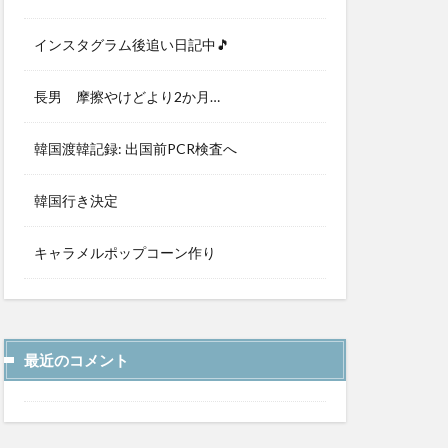
インスタグラム後追い日記中🎵
長男 摩擦やけどより2か月…
韓国渡韓記録: 出国前PCR検査へ
韓国行き決定
キャラメルポップコーン作り
最近のコメント