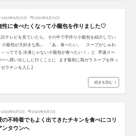
2020年8月25日
2020年8月25日
無性に食べたくなって小籠包を作りました♡
先日テレビを見ていたら、その中で手作り小籠包を紹介してい
て 小籠包が大好きな私… 「あ、食べたい。 スープがじゅわ
～～ってでる 冷凍じゃない小籠包が食べたい！」と 早速スー
パーへ買い出ししに行くことに まず最初に鶏ガラスープを作っ
ゼラチンを入 […]
続きを読む
2020年8月3日
2020年8月3日
愛の不時着でもよく出てきたチキンを食べにコリ
アンタウンへ