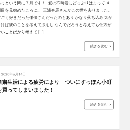
あっという間に７月です！ 愛の不時着にどっぷりはまって ４
周目を見始めたころに… 三浦春馬さんがこの世を去りました。
すごく好きだった俳優さんだったのもあり かなり落ち込み 気が
付けば彼のことを考えて涙をし なんでだろうと考えても仕方が
ないことばかり考えて […]
続きを読む
2020年6月14日
自粛生活による疲労により ついにすっぽん小町
を買ってしまいました！
続きを読む