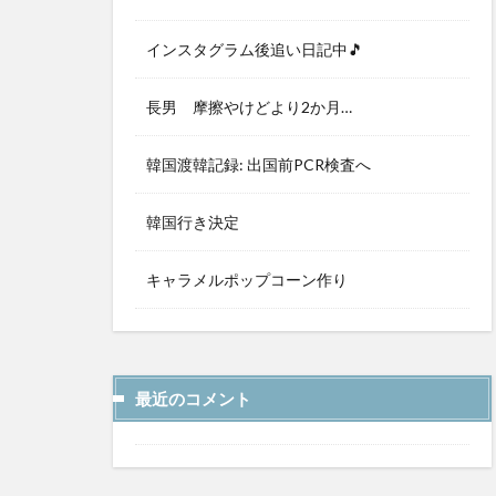
インスタグラム後追い日記中🎵
長男 摩擦やけどより2か月…
韓国渡韓記録: 出国前PCR検査へ
韓国行き決定
キャラメルポップコーン作り
最近のコメント