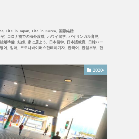
ea
,
Life in Japan
,
Life in Korea
,
国際結婚
いぞ
,
コロナ禍での海外渡航
,
ハワイ留学
,
バイリンガル育児
,
結婚準備
,
妊婦
,
家に居よう
,
日本留学
,
日本語教育
,
日韓ハー
영어
,
일어
,
코로나바이러스한테이기자
,
한국어
,
한일부부
,
한
2020/