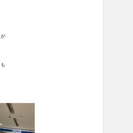
たが
くも