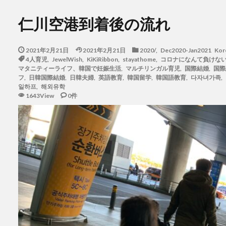
仁川空港到着後の流れ
2021年2月21日
2021年2月21日
2020/
,
Dec2020-Jan2021 Kor
4人育児
,
JewelWish
,
KiKiRibbon
,
stayathome
,
コロナになんて負けな
マタニティーライフ、韓国で妊娠生活
,
マルチリンガル育児
,
国際結婚
,
国際
フ
,
日韓国際結婚
,
日韓夫婦
,
英語教育
,
韓国留学
,
韓国語教育
,
다자녀가족
,
일하프
,
해외유학
1643View
0件