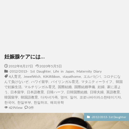
妊娠腺ケアには…
2012年8月27日
2020年5月5日
-2012/2013- 1st Daughter
,
Life in Japan
,
Maternity Diary
4人育児
,
JewelWish
,
KiKiRibbon
,
stayathome
,
エルバビバ
,
コロナにな
んて負けないぞ
,
ハワイ留学
,
バイリンガル育児
,
マタニティーライフ、韓国
で妊娠生活
,
マルチリンガル育児
,
国際結婚
,
国際結婚準備
,
妊婦
,
家に居よ
う
,
日本留学
,
日本語教育
,
日韓ハーフ
,
日韓国際結婚
,
日韓夫婦
,
英語教育
,
韓国留学
,
韓国語教育
,
다자녀가족
,
영어
,
일어
,
코로나바이러스한테이기자
,
한국어
,
한일부부
,
한일하프
,
해외유학
429View
0件
-2012/2013- 1st Daughter