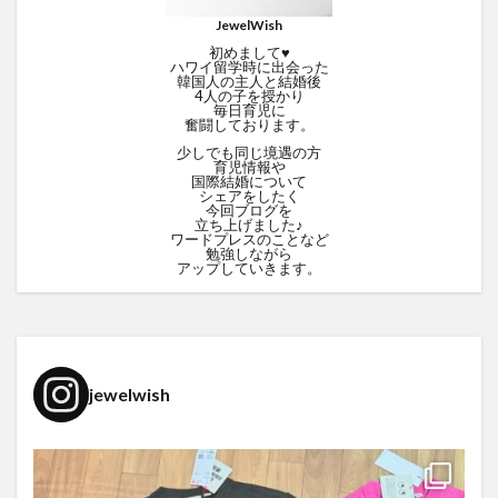
JewelWish
初めまして♥
ハワイ留学時に出会った
韓国人の主人と結婚後
4人の子を授かり
毎日育児に
奮闘しております。
少しでも同じ境遇の方
育児情報や
国際結婚について
シェアをしたく
今回ブログを
立ち上げました♪
ワードプレスのことなど
勉強しながら
アップしていきます。
jewelwish