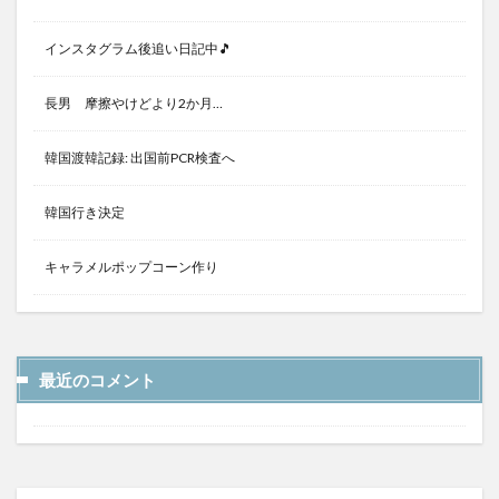
インスタグラム後追い日記中🎵
長男 摩擦やけどより2か月…
韓国渡韓記録: 出国前PCR検査へ
韓国行き決定
キャラメルポップコーン作り
最近のコメント