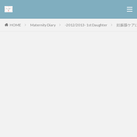
Maternity Diary
-2012/2013- 1st Daughter
妊娠腺ケア
HOME