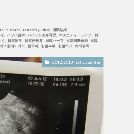
ife in Korea
,
Maternity Diary
,
国際結婚
いぞ
,
ハワイ留学
,
バイリンガル育児
,
マタニティーライフ、韓
よう
,
日本留学
,
日本語教育
,
日韓ハーフ
,
日韓国際結婚
,
日韓
러스한테이기자
,
한국어
,
한일부부
,
한일하프
,
해외유학
-2012/2013- 1st Daughter