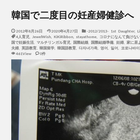
韓国で二度目の妊産婦健診へ
2012年8月26日
2020年4月27日
-2012/2013- 1st Daughter
,
L
4人育児
,
JewelWish
,
KiKiRibbon
,
stayathome
,
コロナになんて負けな
国で妊娠生活
,
マルチリンガル育児
,
国際結婚
,
国際結婚準備
,
妊婦
,
家に居
夫婦
,
英語教育
,
韓国留学
,
韓国語教育
,
다자녀가족
,
영어
,
일어
,
코로나바이
461View
0件