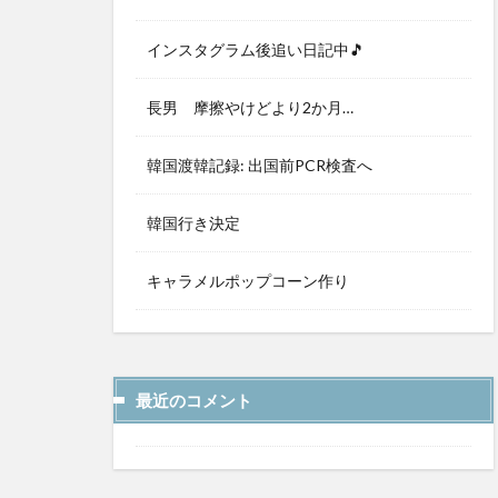
インスタグラム後追い日記中🎵
長男 摩擦やけどより2か月…
韓国渡韓記録: 出国前PCR検査へ
韓国行き決定
キャラメルポップコーン作り
最近のコメント