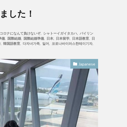
ちました！
コロナになんて負けないぞ
,
シャトーイガイタカハ
,
バイリン
準備
,
国際結婚
,
国際結婚準備
,
日本
,
日本留学
,
日本語教育
,
日
学
,
韓国語教育
,
다자녀가족
,
일어
,
코로나바이러스한테이기자
,
Japanese