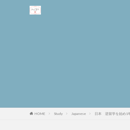
Study
Japanese
日本 逆留学を始め1
HOME