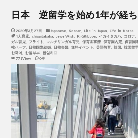
日本 逆留学を始め1年が経
2020年3月27日
Japanese
,
Korean
,
Life in Japan
,
Life in Korea
4人育児
,
chigaitakaha
,
JewelWish
,
KiKiRibbon
,
イガイタカハ
,
コロナ
,
ガル育児
,
フライト
,
マルチリンガル育児
,
保育園事情
,
保育園内定
,
保育園
韓ハーフ
,
日韓国際結婚
,
日韓夫婦
,
無料イベント
,
英語教育
,
韓国
,
韓国留
한국어
,
한일부부
,
한일하프
771View
0件