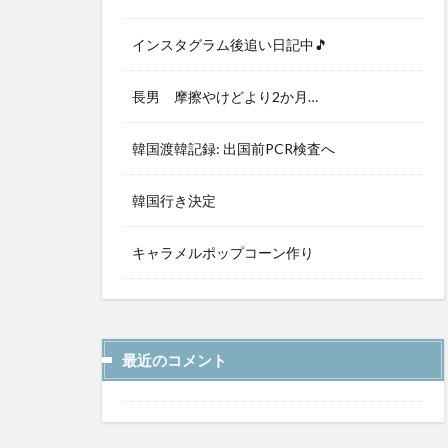
インスタグラム後追い日記中🎵
長男 摩擦やけどより2か月…
韓国渡韓記録: 出国前PCR検査へ
韓国行き決定
キャラメルポップコーン作り
最近のコメント