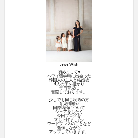
JewelWish
初めまして♥
ハワイ留学時に出会った
韓国人の主人と結婚後
4人の子を授かり
毎日育児に
奮闘しております。
少しでも同じ境遇の方
育児情報や
国際結婚について
シェアをしたく
今回ブログを
立ち上げました♪
ワードプレスのことなど
勉強しながら
アップしていきます。