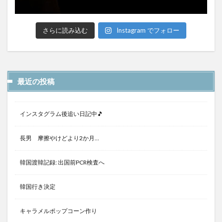
さらに読み込む
Instagram でフォロー
最近の投稿
インスタグラム後追い日記中🎵
長男 摩擦やけどより2か月…
韓国渡韓記録: 出国前PCR検査へ
韓国行き決定
キャラメルポップコーン作り