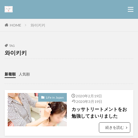
와이키키
HOME
TAG
와이키키
新着順
人気順
2020年2月19日
Life in Japan
2020年3月19日
カッサトリートメントをお
勉強してまいりました
続きを読む