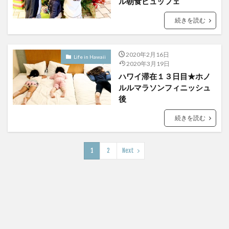
ル朝食ビュッフェ
続きを読む
2020年2月16日
Life in Hawaii
2020年3月19日
ハワイ滞在１３日目★ホノ
ルルマラソンフィニッシュ
後
続きを読む
1
2
Next