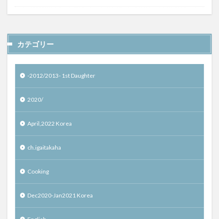
カテゴリー
-2012/2013- 1st Daughter
2020/
April,2022 Korea
ch.igaitakaha
Cooking
Dec2020-Jan2021 Korea