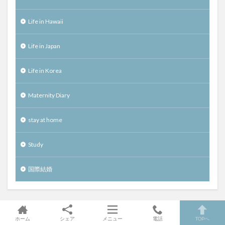
Life in Hawaii
Life in Japan
Life in Korea
Maternity Diary
stay at home
Study
国際結婚
ホーム
メタ情報
シェア
メニュー
電話
TOPへ