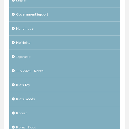
English
GovernmentSupport
Handmade
HoMeIku
Japanese
July,2021 – Korea
Kid's Toy
Kid’s Goods
Korean
Korean Food