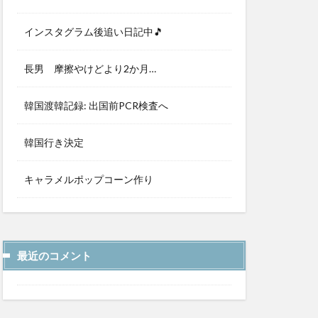
インスタグラム後追い日記中🎵
長男 摩擦やけどより2か月…
韓国渡韓記録: 出国前PCR検査へ
韓国行き決定
キャラメルポップコーン作り
最近のコメント