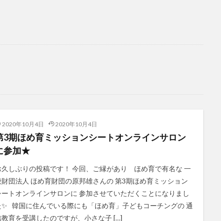
2020年10月4日
2020年10月4日
第3期ほめ育ミッションシートオンラインサロン
に参加★
お久しぶりの投稿です！ 今回、ご縁があり ほめ育で有名な 一
般財団法人 ほめ育財団の原邦雄さんの 第3期ほめ育ミッション
シートオンラインサロンに 参加させていただくことになりまし
た✨ 韓国に住んでいる際にも「ほめ育」子どもコーチングの 通
信教育を受講したのですが、小さな子 […]