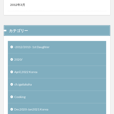
2012年3月
カテゴリー
-2012/2013- 1st Daughter
2020/
April,2022 Korea
ch.igaitakaha
Cooking
Dec2020-Jan2021 Korea