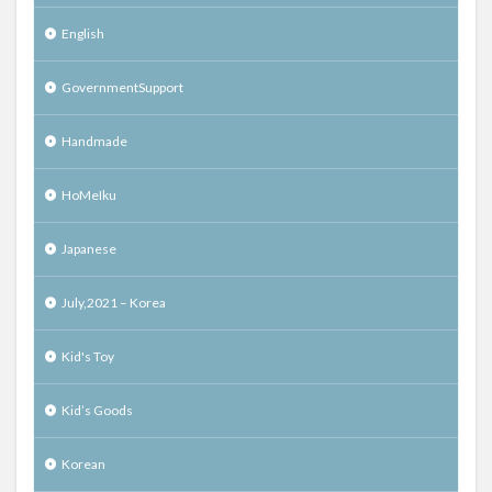
English
GovernmentSupport
Handmade
HoMeIku
Japanese
July,2021 – Korea
Kid's Toy
Kid’s Goods
Korean