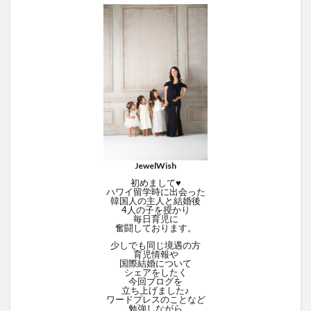
JewelWish
初めまして♥
ハワイ留学時に出会った
韓国人の主人と結婚後
4人の子を授かり
毎日育児に
奮闘しております。
少しでも同じ境遇の方
育児情報や
国際結婚について
シェアをしたく
今回ブログを
立ち上げました♪
ワードプレスのことなど
勉強しながら