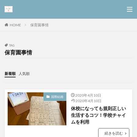
保育園事情
HOME
TAG
保育園事情
新着順
人気順
2020年4月10日
国際結婚
2020年4月10日
休校になっても規則正しい
生活するコツ！学校チャイ
ムを利用
続きを読む