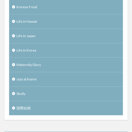
Korean Food
Life in Hawaii
Life in Japan
Life in Korea
Maternity Diary
stay at home
Study
国際結婚