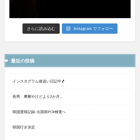
さらに読み込む
Instagram でフォロー
最近の投稿
インスタグラム後追い日記中🎵
長男 摩擦やけどより2か月…
韓国渡韓記録: 出国前PCR検査へ
韓国行き決定