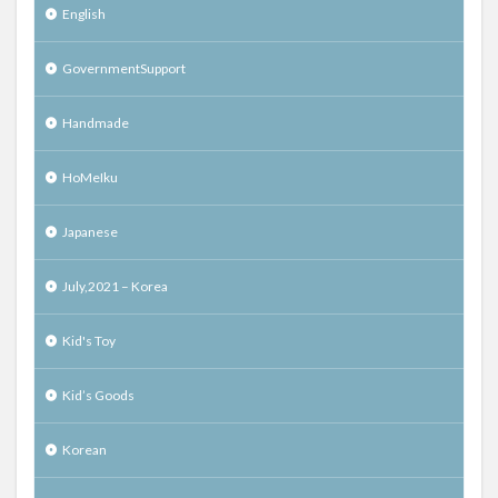
English
GovernmentSupport
Handmade
HoMeIku
Japanese
July,2021 – Korea
Kid's Toy
Kid’s Goods
Korean