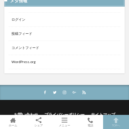
メタ情報
ログイン
投稿フィード
コメントフィード
WordPress.org
お問い合わせ
プライバシーポリシー
サイトマップ
ホーム
シェア
メニュー
電話
TOPへ
© Copyright 2026
JewelWish
.