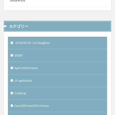
2012年3月
カテゴリー
-2012/2013- 1st Daughter
2020/
April,2022 Korea
ch.igaitakaha
Cooking
Dec2020-Jan2021 Korea