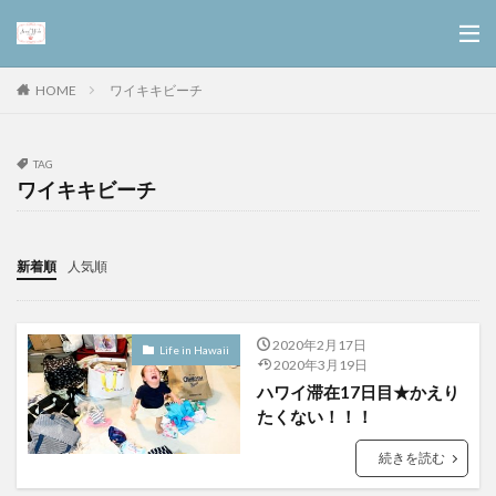
ワイキキビーチ
HOME
TAG
ワイキキビーチ
新着順
人気順
2020年2月17日
Life in Hawaii
2020年3月19日
ハワイ滞在17日目★かえり
たくない！！！
続きを読む