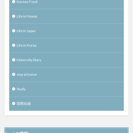
Korean Food
Life in Hawaii
Life in Japan
Life in Korea
Maternity Diary
stay at home
Study
国際結婚