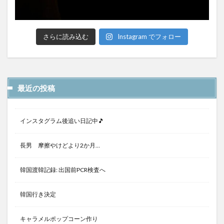
さらに読み込む
Instagram でフォロー
最近の投稿
インスタグラム後追い日記中🎵
長男 摩擦やけどより2か月…
韓国渡韓記録: 出国前PCR検査へ
韓国行き決定
キャラメルポップコーン作り