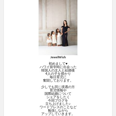
JewelWish
初めまして♥
ハワイ留学時に出会った
韓国人の主人と結婚後
4人の子を授かり
毎日育児に
奮闘しております。
少しでも同じ境遇の方
育児情報や
国際結婚について
シェアをしたく
今回ブログを
立ち上げました♪
ワードプレスのことなど
勉強しながら
アップしていきます。