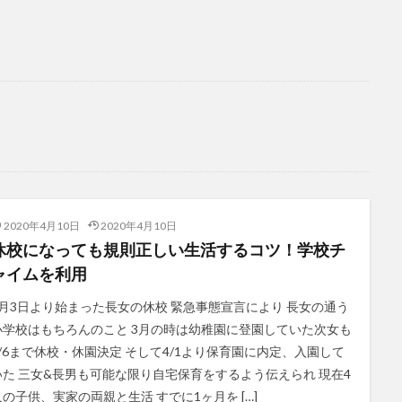
2020年4月10日
2020年4月10日
休校になっても規則正しい生活するコツ！学校チ
ャイムを利用
3月3日より始まった長女の休校 緊急事態宣言により 長女の通う
小学校はもちろんのこと 3月の時は幼稚園に登園していた次女も
5/6まで休校・休園決定 そして4/1より保育園に内定、入園して
いた 三女&長男も可能な限り自宅保育をするよう伝えられ 現在4
人の子供、実家の両親と生活 すでに1ヶ月を […]