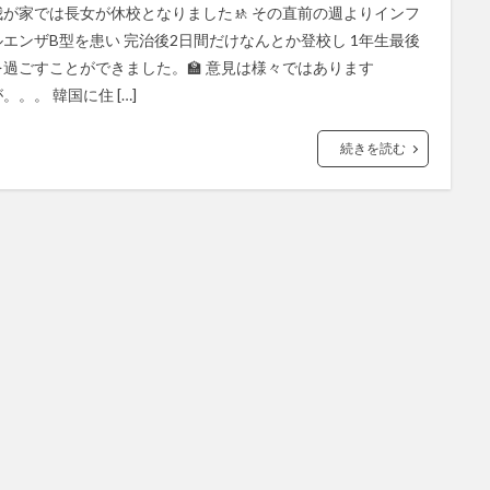
我が家では長女が休校となりました🚸 その直前の週よりインフ
ルエンザB型を患い 完治後2日間だけなんとか登校し 1年生最後
を過ごすことができました。🏫 意見は様々ではあります
。。。 韓国に住 […]
続きを読む