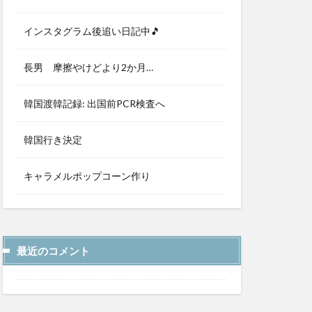
インスタグラム後追い日記中🎵
長男 摩擦やけどより2か月…
韓国渡韓記録: 出国前PCR検査へ
韓国行き決定
キャラメルポップコーン作り
最近のコメント