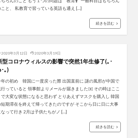
もちろんのこと もう１つの問題は 教育❣️ 一般科目はもちろん
のこと、 私教育で習っている英語も通え […]
続きを読む
2020年3月12日
2020年3月19日
新型コロナウィルスの影響で突然1年生修了(｡･
･｡)
今年の初め 韓国に一度戻った際 出国直前に 謎の風邪が中国で
流行っていると 領事館よりメールが届きました✉️ その時はここ
まで大変な状態になると思わず とりあえずマスクを購入し 韓国
の短期滞在を終えて帰ってきたのですが そこから日に日に大事
になって行き 2月は子供たちがノ […]
続きを読む