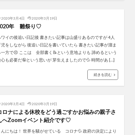
2020年3月4日
2020年3月19日
2020年 雛祭り♡
ハワイの後追い日記後 書きたい記事は山盛りあるのですが 4人
育児をしながら 後追い日記を書いていたら 書きたい記事が溜ま
る一方で😣 ここは 全部書く📝という意地よりも 諦めるという
決心も必要だ🤪という思いが 芽生えましたので💦 時間があ […]
続きを読む
2020年3月4日
2020年3月19日
コロナによる休校をどう過ごすかお悩みの親子さ
んへZoomイベント紹介です♡
こんにちは！ 世界を騒がせている コロナ💦 政府の決定により