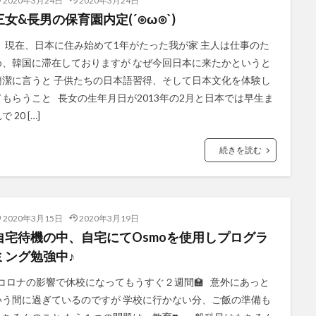
2020年3月24日
2020年3月24日
三女&長男の保育園内定(´⊙ω⊙`)
現在、日本に住み始めて1年がたった我が家 主人は仕事のた
め、韓国に滞在しておりますが なぜ今回日本に来たかというと
簡潔に言うと 子供たちの日本語習得、そして日本文化を体験し
てもらうこと 長女の生年月日が2013年の2月と日本では早生ま
で 20 […]
続きを読む
2020年3月15日
2020年3月19日
自宅待機の中、自宅にてOsmoを使用しプログラ
ミング勉強中♪
コロナの影響で休校になってもうすぐ２週間🏫 意外にあっと
いう間に過ぎているのですが 学校に行かない分、ご飯の準備も