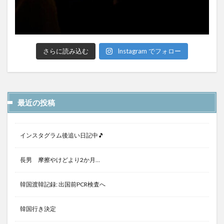
さらに読み込む
Instagram でフォロー
最近の投稿
インスタグラム後追い日記中🎵
長男 摩擦やけどより2か月…
韓国渡韓記録: 出国前PCR検査へ
韓国行き決定