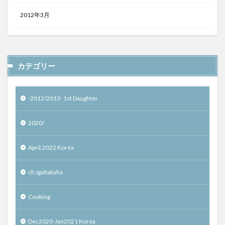
2012年3月
カテゴリー
-2012/2013- 1st Daughter
2020/
April,2022 Korea
ch.igaitakaha
Cooking
Dec2020-Jan2021 Korea