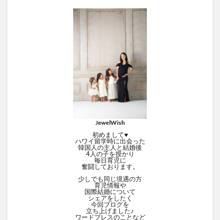
JewelWish
初めまして♥
ハワイ留学時に出会った
韓国人の主人と結婚後
4人の子を授かり
毎日育児に
奮闘しております。
少しでも同じ境遇の方
育児情報や
国際結婚について
シェアをしたく
今回ブログを
立ち上げました♪
ワードプレスのことなど