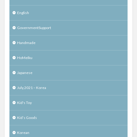
English
GovernmentSupport
Handmade
HoMeIku
Japanese
July,2021 – Korea
Kid's Toy
Kid’s Goods
Korean