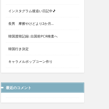
インスタグラム後追い日記中🎵
長男 摩擦やけどより2か月…
韓国渡韓記録: 出国前PCR検査へ
韓国行き決定
キャラメルポップコーン作り
最近のコメント