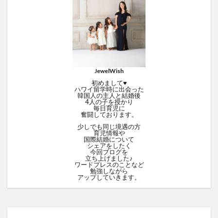
JewelWish
初めまして♥
ハワイ留学時に出会った
韓国人の主人と結婚後
4人の子を授かり
毎日育児に
奮闘しております。
少しでも同じ境遇の方
育児情報や
国際結婚について
シェアをしたく
今回ブログを
立ち上げました♪
ワードプレスのことなど
勉強しながら
アップしていきます。