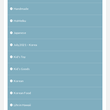
Handmade
HoMeIku
Japanese
July,2021 – Korea
Kid's Toy
Kid’s Goods
Korean
Korean Food
Life in Hawaii