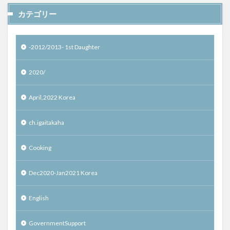
カテゴリー
-2012/2013- 1st Daughter
2020/
April,2022 Korea
ch.igaitakaha
Cooking
Dec2020-Jan2021 Korea
English
GovernmentSupport