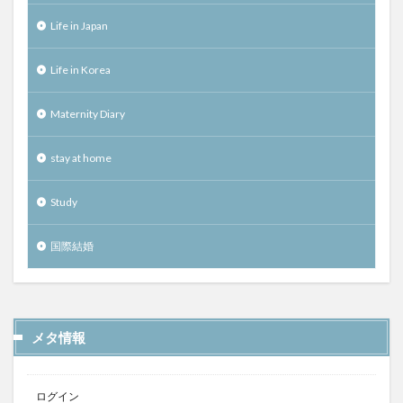
Life in Japan
Life in Korea
Maternity Diary
stay at home
Study
国際結婚
メタ情報
ログイン