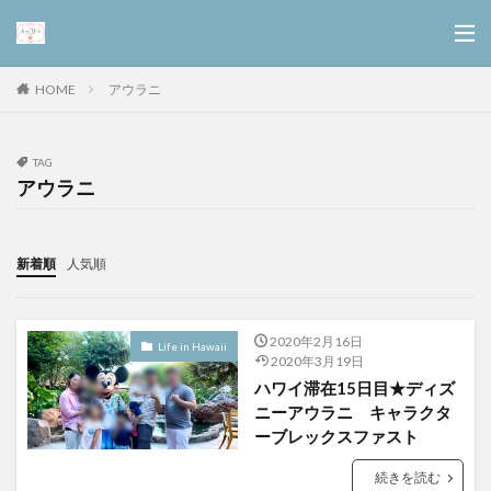
アウラニ
HOME
TAG
アウラニ
新着順
人気順
2020年2月16日
Life in Hawaii
2020年3月19日
ハワイ滞在15日目★ディズ
ニーアウラニ キャラクタ
ーブレックスファスト
続きを読む